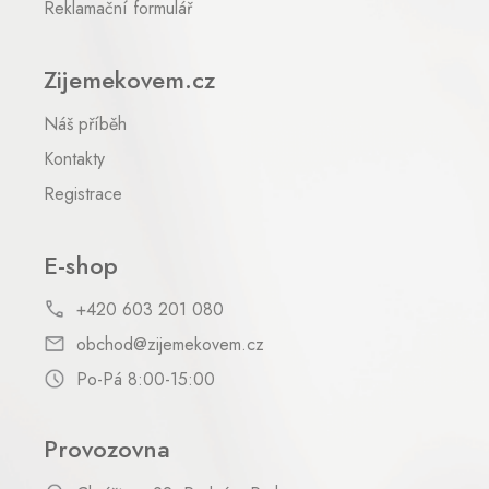
Reklamační formulář
s
u
Zijemekovem.cz
Náš příběh
Kontakty
Registrace
E-shop
+420 603 201 080
obchod@zijemekovem.cz
Po-Pá 8:00-15:00
Provozovna