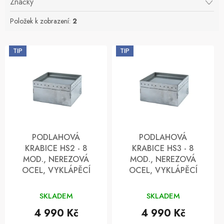
Značky
u
k
Položek k zobrazení:
2
t
ů
V
TIP
TIP
ý
p
i
s
p
r
o
d
PODLAHOVÁ
PODLAHOVÁ
u
KRABICE HS2 - 8
KRABICE HS3 - 8
k
MOD., NEREZOVÁ
MOD., NEREZOVÁ
t
OCEL, VYKLÁPĚCÍ
OCEL, VYKLÁPĚCÍ
ů
SKLADEM
SKLADEM
4 990 Kč
4 990 Kč