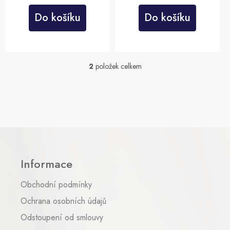
Do košíku
Do košíku
2
položek celkem
O
v
l
á
d
a
c
Z
í
á
p
p
r
Informace
a
v
t
k
Obchodní podmínky
y
í
v
Ochrana osobních údajů
ý
p
Odstoupení od smlouvy
i