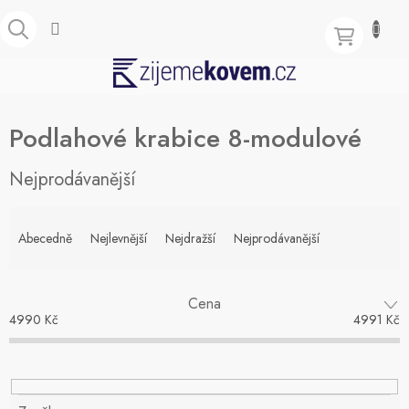
Přejít
na
obsah
NÁKUPNÍ
KOŠÍK
Podlahové krabice 8-modulové
Nejprodávanější
Ř
a
Abecedně
Nejlevnější
Nejdražší
Nejprodávanější
z
e
n
Cena
í
4990
Kč
4991
Kč
p
r
o
d