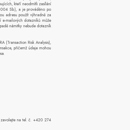
jících, kteří neodmítli zasílání
/2004 Sb.), a je prováděno po
ou adresu použít výhradně za
ání e-mailových dotazníků může
řípadě námitky nebude dotazník
RA (Transaction Risk Analysis),
ransakce, přičemž údaje mohou
sa.
avolejte na tel. č. +420 274