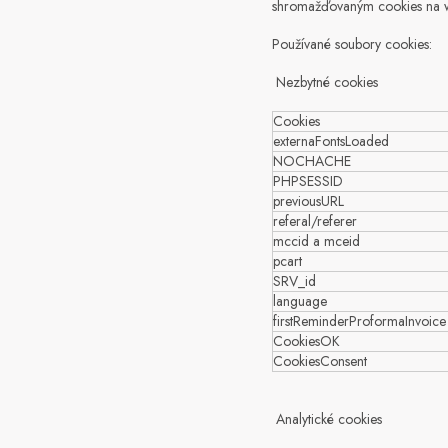
shromažďovaným cookies na w
Používané soubory cookies:
Nezbytné cookies
Cookies
externaFontsLoaded
NOCHACHE
PHPSESSID
previousURL
referal/referer
mccid a mceid
pcart
SRV_id
language
firstReminderProformaInvoice
CookiesOK
CookiesConsent
Analytické cookies