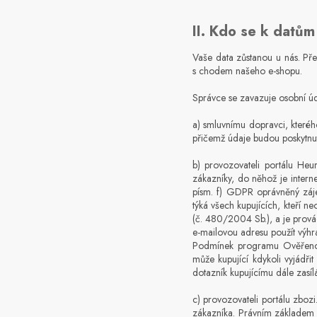
II. Kdo se k datů
Vaše data zůstanou u nás. Pře
s chodem našeho e-shopu.
Správce se zavazuje osobní úd
a) smluvnímu dopravci, které
přičemž údaje budou poskytnuty
b) provozovateli portálu He
zákazníky, do něhož je inter
písm. f) GDPR oprávněný zájem
týká všech kupujících, kteří n
(č. 480/2004 Sb.), a je prov
e-mailovou adresu použít výhr
Podmínek programu Ověřeno
může kupující kdykoli vyjádř
dotazník kupujícímu dále zasíl
c) provozovateli portálu zboz
zákazníka. Právním základem 