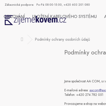
Přejít
Po-Pá 08:00-15:00, +420 603 201 080
na
obsah
GRILOVÁNÍ
ULOŽENÍ KABELOVÉHO SYSTÉMU
Podmínky ochrany osobních údajů
Domů
HLEDAT
Podmínky ochra
Jsme společnost AA COM, s.r.
E-mailová adresa:
aacom@aac
Telefon: +420 274 782 051
Provozujeme e-shop na webo