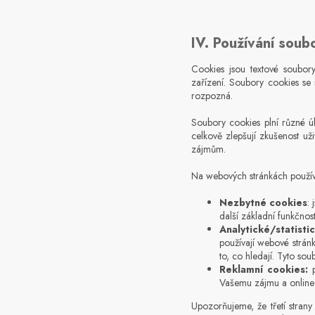
IV. Používání soub
Cookies jsou textové soubory
zařízení. Soubory cookies se 
rozpozná.
Soubory cookies plní různé úl
celkově zlepšují zkušenost už
zájmům.
Na webových stránkách použív
Nezbytné cookies
:
další základní funkčnos
Analytické/statisti
používají webové stránk
to, co hledají. Tyto s
Reklamní cookies:
p
Vašemu zájmu a online
Upozorňujeme, že třetí strany