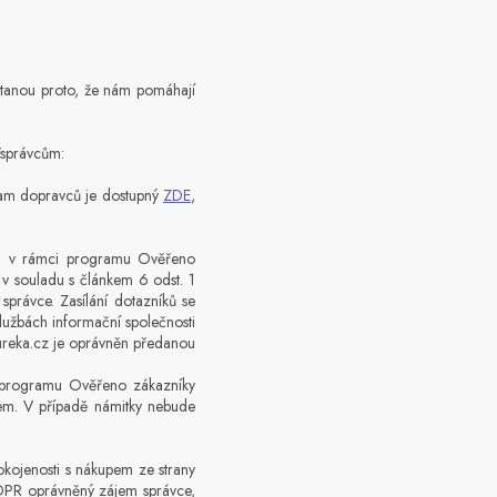
ostanou proto, že nám pomáhají
/správcům:
znam dopravců je dostupný
ZDE
,
pem v rámci programu Ověřeno
v souladu s článkem 6 odst. 1
správce. Zasílání dotazníků se
službách informační společnosti
ureka.cz je oprávněn předanou
ci programu Ověřeno zákazníky
kem. V případě námitky nebude
okojenosti s nákupem ze strany
GDPR oprávněný zájem správce,