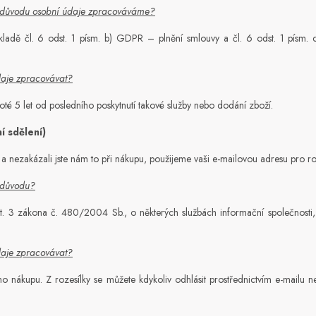
 důvodu osobní údaje zpracováváme?
ladě čl. 6 odst. 1 písm. b) GDPR – plnění smlouvy a čl. 6 odst. 1 písm.
daje zpracovávat?
oté 5 let od posledního poskytnutí takové služby nebo dodání zboží.
í sdělení)
 a nezakázali jste nám to při nákupu, použijeme vaši e-mailovou adresu pro ro
 důvodu?
t. 3 zákona č. 480/2004 Sb., o některých službách informační společnosti,
daje zpracovávat?
o nákupu. Z rozesílky se můžete kdykoliv odhlásit prostřednictvím e-mailu ne