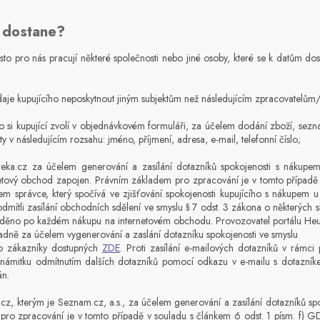
m dostane?
sto pro nás pracují některé společnosti nebo jiné osoby, které se k datům d
aje kupujícího neposkytnout jiným subjektům než následujícím zpracovatelům
ho si kupující zvolí v objednávkovém formuláři, za účelem dodání zboží, se
 v následujícím rozsahu: jméno, příjmení, adresa, e-mail, telefonní číslo;
ureka.cz za účelem generování a zasílání dotazníků spokojenosti s náku
netový obchod zapojen. Právním základem pro zpracování je v tomto případě 
 správce, který spočívá ve zjišťování spokojenosti kupujícího s nákupem u 
eodmítli zasílání obchodních sdělení ve smyslu § 7 odst. 3 zákona o některých 
áděno po každém nákupu na internetovém obchodu. Provozovatel portálu He
adně za účelem vygenerování a zaslání dotazníku spokojenosti ve smyslu
 zákazníky dostupných
ZDE
. Proti zasílání e-mailových dotazníků v rám
it námitku odmítnutím dalších dotazníků pomocí odkazu v e-mailu s dotazní
án.
i.cz, kterým je Seznam.cz, a.s., za účelem generování a zasílání dotazníků sp
pro zpracování je v tomto případě v souladu s článkem 6 odst. 1 písm. f) 