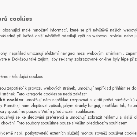
orů cookies
 obsahující malé množství informací, které se při návštěvě našich webov
následně při každé další návštěvě odesílají zpět na webovou stránku nebo j
ohy, například umožňují efektivní navigaci mezi webovými stránkami, zapam
ivatele. Dokážou také zajistit, aby reklamy zobrazované on-line byly lépe p
áme následující cookies:
 jsou zapotřebí k provozu webových stránek, umožňují například přihlásit se d
ti stránek. Tato kategorie cookies se nedá zakázat.
cké cookies
: umožňují nám například rozpoznat a zjistit počet návštěvníků a
y. Pomáhají nám zlepšovat způsob, jakým stránky fungují, například tak, že u
oubory spouštíme pouze s Vaším předchozím souhlasem.
oužívají se ke sledování preferencí a umožňují zobrazit reklamu a další ob
 chování. Tyto soubory spouštíme pouze s Vaším předchozím souhlasem.
 (včetně např. poskytovatelů externích služeb) mohou rovněž používat cooki