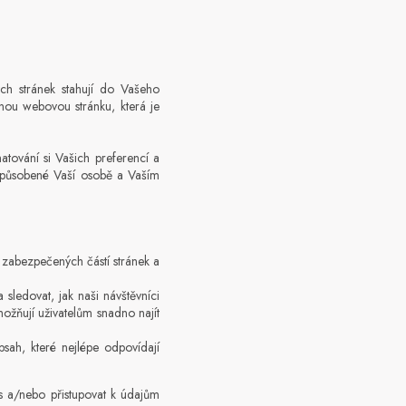
ých stránek stahují do Vašeho
inou webovou stránku, která je
atování si Vašich preferencí a
řizpůsobené Vaší osobě a Vaším
o zabezpečených částí stránek a
 sledovat, jak naši návštěvníci
možňují uživatelům snadno najít
sah, které nejlépe odpovídají
es a/nebo přistupovat k údajům