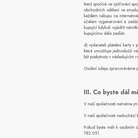
který spočívá ve zjišťování spo
obchodních sdělení ve smyslu
každém nákupu na internetov
účelem vygenerování a zaslá
kupující kdykoli vyjádřit nám
kupujícímu dále zasílán.
d) vydavateli platební karty v
která umožňuje jednodušší ná
být poskytnuty v následujícím r
Osobní údaje zpracováváme p
III. Co byste dál m
V naší společnosti nemáme j
V naší společnosti nedochází 
Pokud byste měli k osobním 
782 051.