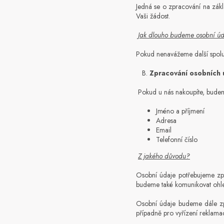
Jedná se o zpracování na zákl
Vaši žádost.
Jak dlouho budeme osobní ú
Pokud nenavážeme další spolu
B.
Zpracování osobních 
Pokud u nás nakoupíte, budeme 
Jméno a příjmení
Adresa
Email
Telefonní číslo
Z
jakého důvodu?
Osobní údaje potřebujeme zpr
budeme také komunikovat ohle
Osobní údaje budeme dále zpr
případně pro vyřízení reklamací