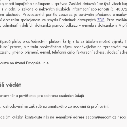
kojenosti kupujícího s nákupem u správce. Zasílání dotazníků se týká všech kupu
 § 7 odst. 3 zákona o některých službách informační společnosti (č. 480
ém obchodu. Provozovatel portálu zbozi.cz je oprávněn předanou e-mailov
ní dotazníku spokojenosti ve smyslu Podmínek dostupných
ZDE
. Proti zasíl
itku odmítnutím dalších dotazníků pomocí odkazu v e-mailu s dotazníkem. V p
 případě platby prostřednictvím platební karty, a to za účelem možné výjimky T
kupní proces, a z titulu oprávněného zájmu prodávajícího na zpracování t
ozsahu: jméno, příjmení, e-mail, telefonní číslo, fakturační adresa, dodací adre
ouze na území Evropské unie.
ěli vědět
menovaného pověřence pro ochranu osobních údajů.
k rozhodování na základě automatického zpracování či profilování.
údajům otázky, kontaktujte nás na e-mailové adrese aacom@aacom.cz nebo z