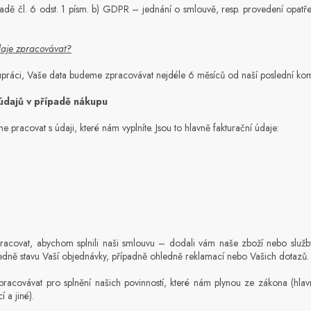
adě čl. 6 odst. 1 písm. b) GDPR – jednání o smlouvě, resp. provedení opat
daje zpracovávat?
práci, Vaše data budeme zpracovávat nejdéle 6 měsíců od naší poslední ko
údajů v případě nákupu
pracovat s údaji, které nám vyplníte. Jsou to hlavně fakturační údaje:
acovat, abychom splnili naši smlouvu – dodali vám naše zboží nebo služby
dně stavu Vaší objednávky, případně ohledně reklamací nebo Vašich dotazů.
acovávat pro splnění našich povinností, které nám plynou ze zákona (hlav
 a jiné).