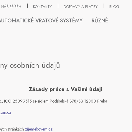
NÁŠ PŘÍBĚH
KONTAKTY
DOPRAVY A PLATBY
BLOG
AUTOMATICKÉ VRATOVÉ SYSTÉMY
RŮZNÉ
ny osobních údajů
Zásady práce s Vašimi údaji
o., IČO
25099515 se sídlem Podskalská 378/33 12800 Praha
om.cz
vých stránkách
zijemekovem.cz