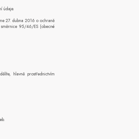
í údaje.
dne 27. dubna 2016 o ochraně
ní směrnice 95/46/ES (obecné
líte, hlavně prostřednictvím
žeb.