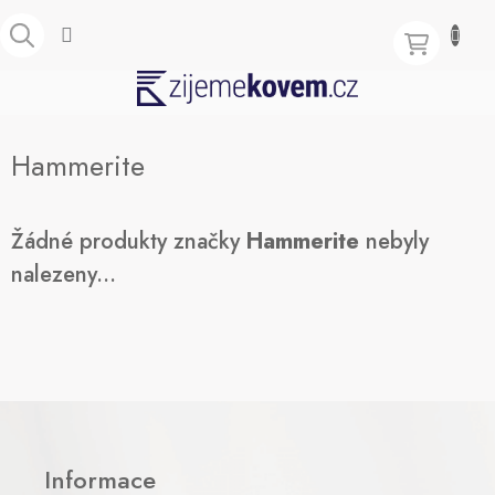
Přejít
na
obsah
NÁKUPNÍ
KOŠÍK
Hammerite
Žádné produkty značky
Hammerite
nebyly
nalezeny...
Z
á
p
Informace
a