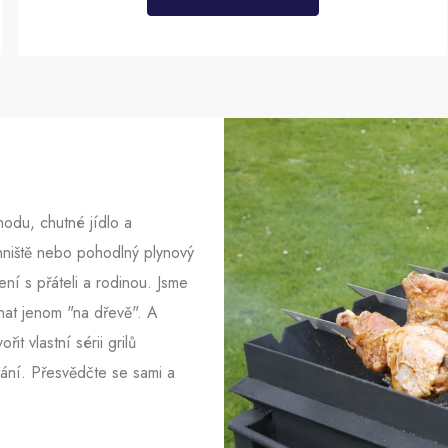
hodu, chutné jídlo a
hniště nebo pohodlný plynový
zení s přáteli a rodinou. Jsme
tnat jenom "na dřevě". A
it vlastní sérii grilů
vání. Přesvědčte se sami a