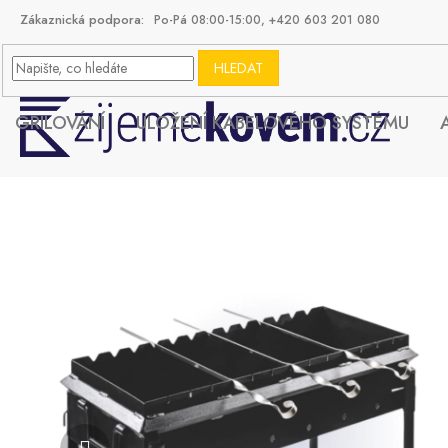
Přejít
Po-Pá 08:00-15:00, +420 603 201 080
na
obsah
HLEDAT
GRILOVÁNÍ
ULOŽENÍ KABELOVÉHO SYSTÉMU
G
r
Předchozí
i
l
u
j
t
e
s
n
á