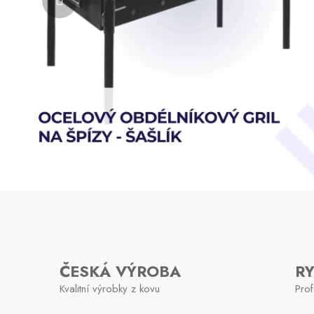
m
i
ČESKÁ VÝROBA
R
Kvalitní výrobky z kovu
Prof