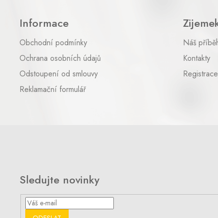
á
p
Informace
Zijeme
a
t
Obchodní podmínky
Náš příbě
í
Ochrana osobních údajů
Kontakty
Odstoupení od smlouvy
Registrace
Reklamační formulář
Sledujte novinky