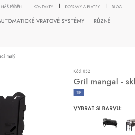
NÁŠ PŘÍBĚH
KONTAKTY
DOPRAVY A PLATBY
BLOG
AUTOMATICKÉ VRATOVÉ SYSTÉMY
RŮZNÉ
ací malý
Kód:
852
Gril mangal - sk
TIP