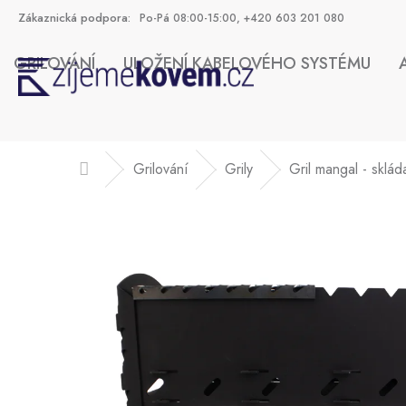
Přejít
Po-Pá 08:00-15:00, +420 603 201 080
na
obsah
GRILOVÁNÍ
ULOŽENÍ KABELOVÉHO SYSTÉMU
HLEDAT
Grilování
Grily
Gril mangal - sklád
Domů