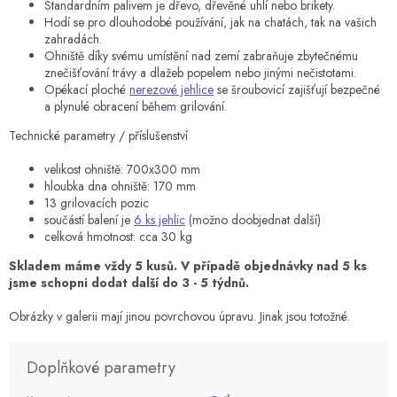
Standardním palivem je dřevo, dřevěné uhlí nebo brikety.
Hodí se pro dlouhodobé používání, jak na chatách, tak na vašich
zahradách.
Ohniště díky svému umístění nad zemí zabraňuje zbytečnému
znečišťování trávy a dlažeb popelem nebo jinými nečistotami.
Opékací ploché
nerezové jehlice
se šroubovicí zajišťují bezpečné
a plynulé obracení během grilování.
Technické parametry / příslušenství
velikost ohniště: 700x300 mm
hloubka dna ohniště: 170 mm
13 grilovacích pozic
součástí balení je
6 ks jehlic
(možno doobjednat další)
celková hmotnost: cca 30 kg
Skladem máme vždy 5 kusů. V případě objednávky nad 5 ks
jsme schopni dodat další do 3 - 5 týdnů.
Obrázky v galerii mají jinou povrchovou úpravu. Jinak jsou totožné.
Doplňkové parametry