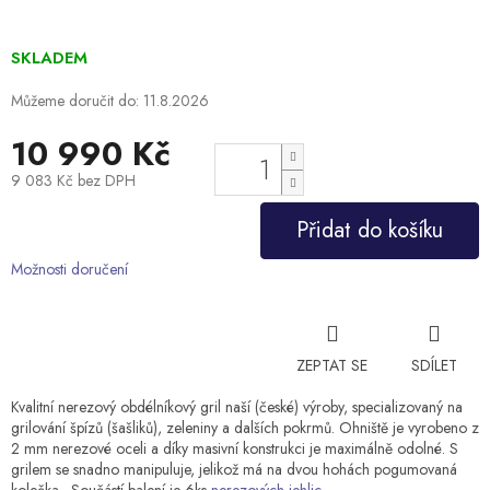
SKLADEM
Můžeme doručit do:
11.8.2026
10 990 Kč
9 083 Kč bez DPH
Měrná
Přidat do košíku
cena:
Možnosti doručení
ZEPTAT SE
SDÍLET
Kvalitní nerezový obdélníkový gril naší (české) výroby, specializovaný na
grilování špízů (šašliků), zeleniny a dalších pokrmů. Ohniště je vyrobeno z
2 mm nerezové oceli a díky masivní konstrukci je maximálně odolné. S
grilem se snadno manipuluje, jelikož má na dvou hohách pogumovaná
kolečka. Součástí balení je 6ks
nerezových jehlic.