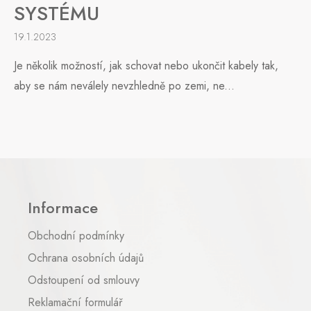
SYSTÉMU
19.1.2023
Je několik možností, jak schovat nebo ukončit kabely tak,
aby se nám neválely nevzhledně po zemi, ne...
Z
á
p
Informace
a
t
Obchodní podmínky
í
Ochrana osobních údajů
Odstoupení od smlouvy
Reklamační formulář