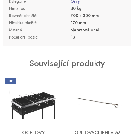
Kategorie
:
Grily
Hmotnost
:
30 kg
Rozměr ohniště
:
700 x 300 mm
Hloubka ohniště
:
170 mm
Materiál
:
Nerezová ocel
Počet gril. pozic
:
13
Související produkty
TIP
OCELOVÝ
GRILOVACÍ JEHLA 57