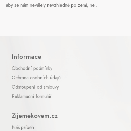
aby se nám neválely nevzhledně po zemi, ne...
Z
á
p
Informace
a
t
Obchodní podmínky
í
Ochrana osobních údajů
Odstoupení od smlouvy
Reklamační formulář
Zijemekovem.cz
Náš příběh