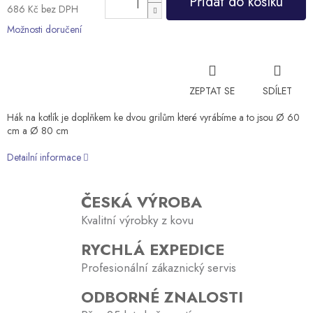
Přidat do košíku
686 Kč bez DPH
Měrná
Možnosti doručení
cena:
ZEPTAT SE
SDÍLET
Hák na kotlík je doplňkem ke dvou grilům které vyrábíme a to jsou Ø 60
cm a Ø 80 cm
Detailní informace
ČESKÁ VÝROBA
Kvalitní výrobky z kovu
RYCHLÁ EXPEDICE
Profesionální zákaznický servis
ODBORNÉ ZNALOSTI