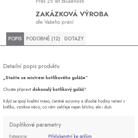
Přes 25 let zkušeností
ZAKÁZKOVÁ VÝROBA
dle Vašeho prání
POPIS
PODOBNÉ (12)
DOTAZY
Detailní popis produktu
„Staňte se mistrem kotlíkového guláše“
Chcete připravit
dokonalý kotlíkový guláš
?
Když se spojí kvalitní maso, čerstvé suroviny a dlouhé hodiny vaření v
kotlíku, vznikne něco, co vám zahřeje nejen břicho, ale i duši.
Doplňkové parametry
Kategorie
:
Příslušenství ke grilům