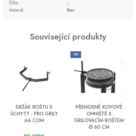
Šířka
:
;
Materiál
:
Kov
Související produkty
TIP
DRŽÁK ROŠTU S
PŘENOSNÉ KOVOVÉ
ÚCHYTY - PRO GRILY
OHNIŠTĚ S
AA COM
GRILOVACÍM ROŠTEM
Ø 60 CM
SKLADEM