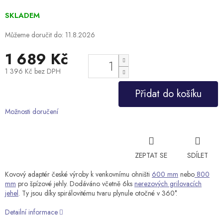
SKLADEM
Můžeme doručit do:
11.8.2026
1 689 Kč
1 396 Kč bez DPH
Měrná
Přidat do košíku
cena:
Možnosti doručení
ZEPTAT SE
SDÍLET
Kovový adaptér české výroby k venkovnímu ohništi
600 mm
nebo
800
mm
pro špízové jehly. Dodáváno včetně 6ks
nerezových grilovacích
jehel
. Ty jsou díky spirálovitému tvaru plynule otočné v 360°.
Detailní informace