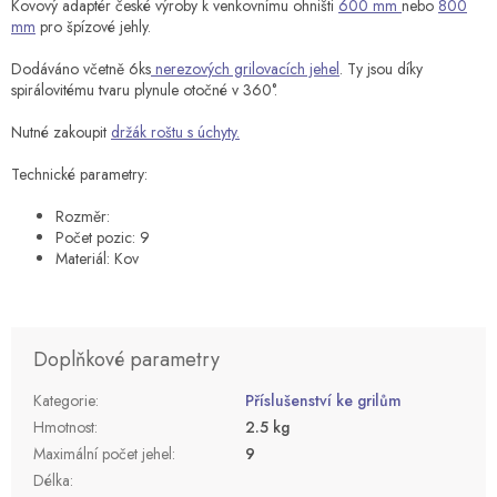
Kovový adaptér české výroby k venkovnímu ohništi
600 mm
nebo
800
mm
pro špízové jehly.
Dodáváno včetně 6ks
nerezových grilovacích jehel
. Ty jsou díky
spirálovitému tvaru plynule otočné v 360°.
Nutné zakoupit
držák roštu s úchyty.
Technické parametry:
Rozměr:
Počet pozic: 9
Materiál: Kov
Doplňkové parametry
Kategorie
:
Příslušenství ke grilům
Hmotnost
:
2.5 kg
Maximální počet jehel
:
9
Délka
: