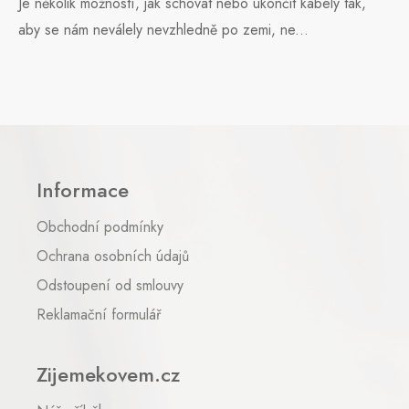
Je několik možností, jak schovat nebo ukončit kabely tak,
aby se nám neválely nevzhledně po zemi, ne...
Z
á
p
Informace
a
t
Obchodní podmínky
í
Ochrana osobních údajů
Odstoupení od smlouvy
Reklamační formulář
Zijemekovem.cz