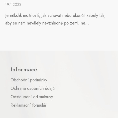
19.1.2023
Je několik možností, jak schovat nebo ukončit kabely tak,
aby se nám neválely nevzhledně po zemi, ne...
Z
á
p
Informace
a
t
Obchodní podmínky
í
Ochrana osobních údajů
Odstoupení od smlouvy
Reklamační formulář