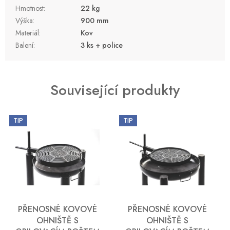
Hmotnost
:
22 kg
Výška
:
900 mm
Materiál
:
Kov
Balení
:
3 ks + police
Související produkty
TIP
TIP
PŘENOSNÉ KOVOVÉ
PŘENOSNÉ KOVOVÉ
OHNIŠTĚ S
OHNIŠTĚ S