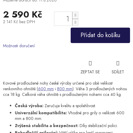
2 590 Kč
2 141 Kč bez DPH
Měrná
Přidat do košíku
cena:
Možnosti doručení
ZEPTAT SE
SDÍLET
Kovové prodloužené nohy české výroby určené pro obě velikost
venkovního ohniště (
600 mm
i
800 mm
). Váha 3 prodloužených nohou
cca 18 kg. Celková váha ohniště s prodlouženými nohami cca 40 kg.
Česká výroba:
Zaručuje kvalitu a spolehlivost.
Univerzální kompatibilita:
Vhodné pro grily o velikosti 600
mm a 800 mm.
Zvýšená stabilita a bezpečnost:
Díky stabilizační polici.
Pohodlnější grilování:
Větší výška pro lepší ergonomii.