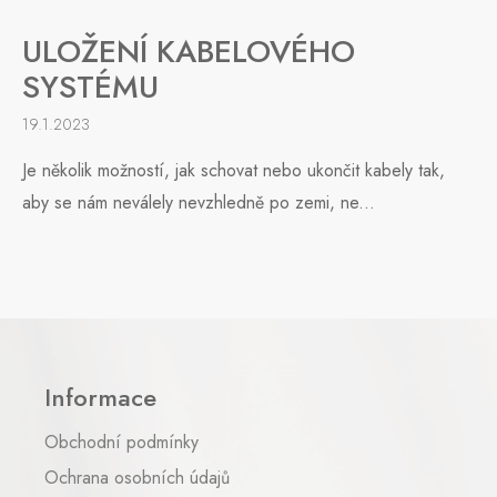
ULOŽENÍ KABELOVÉHO
SYSTÉMU
19.1.2023
Je několik možností, jak schovat nebo ukončit kabely tak,
aby se nám neválely nevzhledně po zemi, ne...
Z
á
p
Informace
a
t
Obchodní podmínky
í
Ochrana osobních údajů