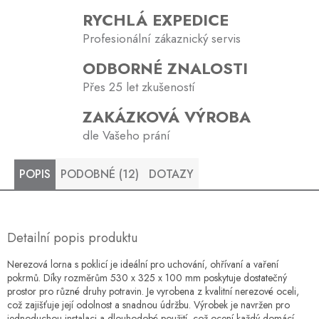
RYCHLÁ EXPEDICE
Profesionální zákaznický servis
ODBORNÉ ZNALOSTI
Přes 25 let zkušeností
ZAKÁZKOVÁ VÝROBA
dle Vašeho prání
POPIS
PODOBNÉ (12)
DOTAZY
Detailní popis produktu
Nerezová lorna s poklicí je ideální pro uchování, ohřívaní a vaření
pokrmů. Díky rozměrům 530 x 325 x 100 mm poskytuje dostatečný
prostor pro různé druhy potravin. Je vyrobena z kvalitní nerezové oceli,
což zajišťuje její odolnost a snadnou údržbu. Výrobek je navržen pro
jednoduchou instalaci a dlouhodobé použití, což ocení každý domácí