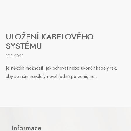
ULOŽENÍ KABELOVÉHO
SYSTÉMU
19.1.2023
Je několik možností, jak schovat nebo ukončit kabely tak,
aby se nám neválely nevzhledně po zemi, ne...
Z
á
p
Informace
a