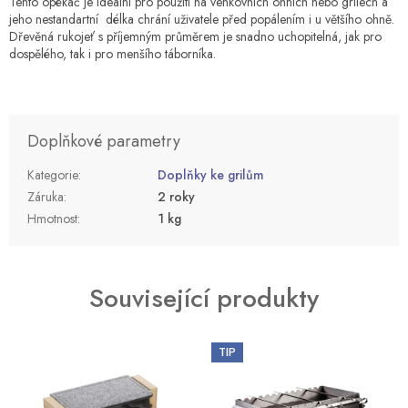
Tento opékač je ideální pro použití na venkovních ohních nebo grilech a
jeho nestandartní délka chrání uživatele před popálením i u většího ohně.
Dřevěná rukojeť s příjemným průměrem je snadno uchopitelná, jak pro
dospělého, tak i pro menšího táborníka.
Doplňkové parametry
Kategorie
:
Doplňky ke grilům
Záruka
:
2 roky
Hmotnost
:
1 kg
Související produkty
TIP