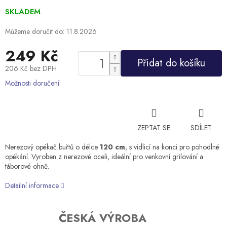
SKLADEM
Můžeme doručit do:
11.8.2026
249 Kč
Přidat do košíku
206 Kč bez DPH
Měrná
Možnosti doručení
cena:
ZEPTAT SE
SDÍLET
Nerezový opékač buřtů o délce
120 cm
, s vidlicí na konci pro pohodlné
opékání. Vyroben z nerezové oceli, ideální pro venkovní grilování a
táborové ohně.
Detailní informace
ČESKÁ VÝROBA