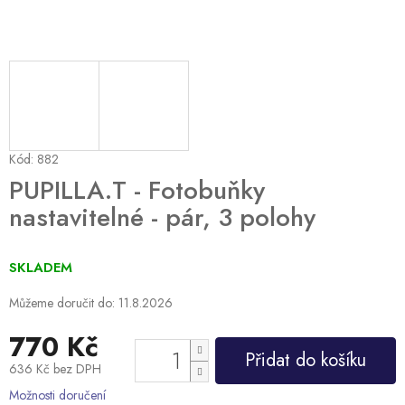
Kód:
882
PUPILLA.T - Fotobuňky
nastavitelné - pár, 3 polohy
SKLADEM
Můžeme doručit do:
11.8.2026
770 Kč
Přidat do košíku
636 Kč bez DPH
Měrná
Možnosti doručení