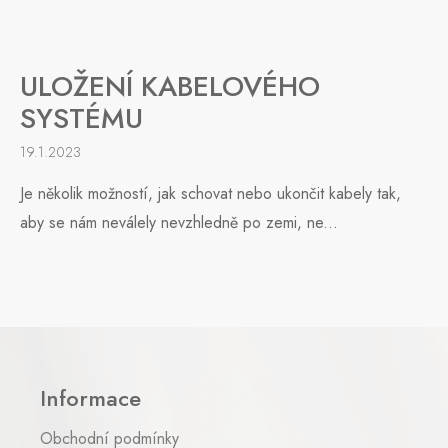
ULOŽENÍ KABELOVÉHO
SYSTÉMU
19.1.2023
Je několik možností, jak schovat nebo ukončit kabely tak,
aby se nám neválely nevzhledně po zemi, ne...
Z
á
p
Informace
a
t
Obchodní podmínky
í