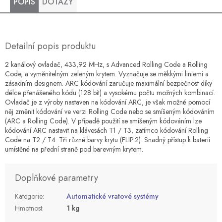
POPIS
DOTAZY
Detailní popis produktu
2 kanálový ovladač, 433,92 MHz, s Advanced Rolling Code a Rolling
Code, a vyměnitelným zeleným krytem. Vyznačuje se měkkými liniemi a
zásadním designem. ARC kódování zaručuje maximální bezpečnost díky
délce přenášeného kódu (128 bit) a vysokému počtu možných kombinací.
Ovladač je z výroby nastaven na kódování ARC, je však možné pomocí
něj změnit kódování ve verzi Rolling Code nebo se smíšeným kódováním
(ARC a Rolling Code). V případě použití se smíšeným kódováním lze
kódování ARC nastavit na klávesách T1 / T3, zatímco kódování Rolling
Code na T2 / T4. Tři různé barvy krytu (FLIP.2). Snadný přístup k baterii
umístěné na přední straně pod barevným krytem.
Doplňkové parametry
Kategorie
:
Automatické vratové systémy
Hmotnost
:
1 kg