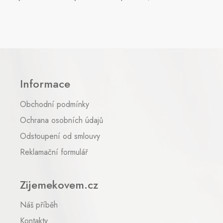
Z
á
p
Informace
a
t
Obchodní podmínky
í
Ochrana osobních údajů
Odstoupení od smlouvy
Reklamační formulář
Zijemekovem.cz
Náš příběh
Kontakty