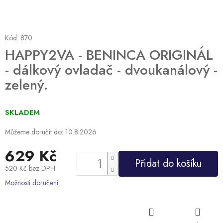
Kód:
870
HAPPY2VA - BENINCA ORIGINÁL
- dálkový ovladač - dvoukanálový -
zelený.
SKLADEM
Můžeme doručit do:
10.8.2026
629 Kč
Přidat do košíku
520 Kč bez DPH
Měrná
Možnosti doručení
cena: