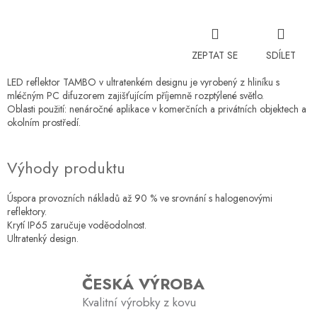
cena:
ZEPTAT SE
SDÍLET
LED reflektor TAMBO v ultratenkém designu je vyrobený z hliníku s
mléčným PC difuzorem zajišťujícím příjemně rozptýlené světlo.
Oblasti použití: nenáročné aplikace v komerčních a privátních objektech a
okolním prostředí.
Výhody produktu
Úspora provozních nákladů až 90 % ve srovnání s halogenovými
reflektory.
Krytí IP65 zaručuje voděodolnost.
Ultratenký design.
ČESKÁ VÝROBA
Kvalitní výrobky z kovu