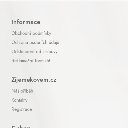
Z
á
p
Informace
a
t
Obchodní podmínky
í
Ochrana osobních údajů
Odstoupení od smlouvy
Reklamační formulář
Zijemekovem.cz
Náš příběh
Kontakty
Registrace