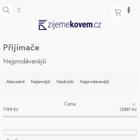
Přejít
na
obsah
NÁKUPNÍ
KOŠÍK
Přijímače
Nejprodávanější
Ř
a
Abecedně
Nejlevnější
Nejdražší
Nejprodávanější
z
e
n
Cena
í
1199
Kč
12887
Kč
p
r
o
d