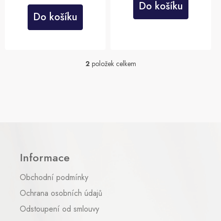
Do košíku
Do košíku
2
položek celkem
O
v
l
á
d
a
c
Z
í
á
p
p
r
Informace
a
v
t
k
Obchodní podmínky
y
í
v
Ochrana osobních údajů
ý
p
Odstoupení od smlouvy
i