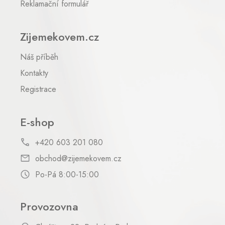
Reklamační formulář
s
u
Zijemekovem.cz
Náš příběh
Kontakty
Registrace
E-shop
+420 603 201 080
obchod@zijemekovem.cz
Po-Pá 8:00-15:00
Provozovna