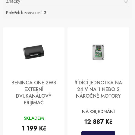
Značky
u
k
Položek k zobrazení:
2
t
ů
V
ý
p
i
s
p
r
o
d
BENINCA ONE.2WB
ŘÍDÍCÍ JEDNOTKA NA
u
EXTERNÍ
24 V NA 1 NEBO 2
k
DVUKANÁLOVÝ
NÁROČNÉ MOTORY
t
PŘIJÍMAČ
ů
NA OBJEDNÁNÍ
SKLADEM
12 887 Kč
1 199 Kč