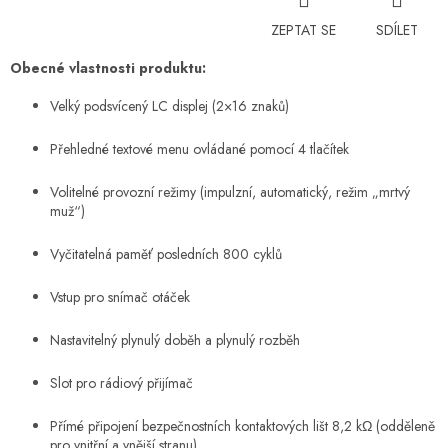
ZEPTAT SE
SDÍLET
Obecné vlastnosti produktu:
Velký podsvícený LC displej (2×16 znaků)
Přehledné textové menu ovládané pomocí 4 tlačítek
Volitelné provozní režimy (impulzní, automatický, režim „mrtvý
muž“)
Vyčitatelná paměť posledních 800 cyklů
Vstup pro snímač otáček
Nastavitelný plynulý doběh a plynulý rozběh
Slot pro rádiový přijímač
Přímé připojení bezpečnostních kontaktových lišt 8,2 kΩ (odděleně
pro vnitřní a vnější stranu)