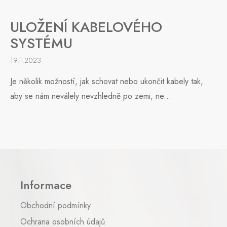
ULOŽENÍ KABELOVÉHO
SYSTÉMU
19.1.2023
Je několik možností, jak schovat nebo ukončit kabely tak,
aby se nám neválely nevzhledně po zemi, ne...
Z
á
p
Informace
a
t
Obchodní podmínky
í
Ochrana osobních údajů