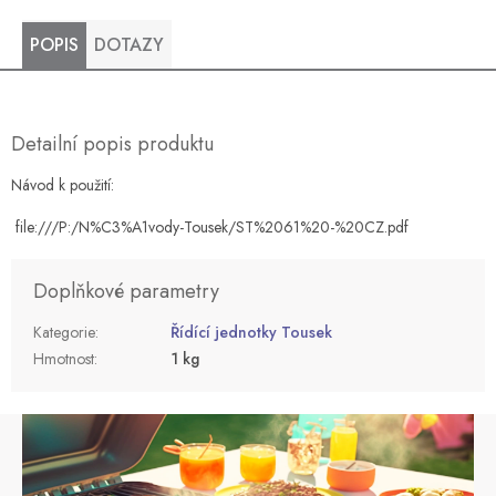
POPIS
DOTAZY
Detailní popis produktu
Návod k použití:
file:///P:/N%C3%A1vody-Tousek/ST%2061%20-%20CZ.pdf
Doplňkové parametry
Kategorie
:
Řídící jednotky Tousek
Hmotnost
:
1 kg