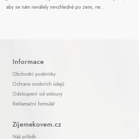
aby se nám neválely nevzhledně po zemi, ne...
Z
á
p
Informace
a
t
Obchodní podmínky
í
Ochrana osobních údajů
Odstoupení od smlouvy
Reklamační formulář
Zijemekovem.cz
Náš příběh