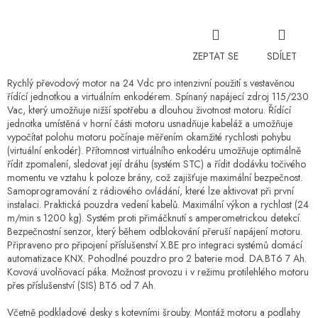
ZEPTAT SE
SDÍLET
Rychlý převodový motor na 24 Vdc pro intenzivní použití s ​​vestavěnou
řídící jednotkou a virtuálním enkodérem. Spínaný napájecí zdroj 115/230
Vac, který umožňuje nižší spotřebu a dlouhou životnost motoru. Řídící
jednotka umístěná v horní části motoru usnadňuje kabeláž a umožňuje
vypočítat polohu motoru počínaje měřením okamžité rychlosti pohybu
(virtuální enkodér). Přítomnost virtuálního enkodéru umožňuje optimálně
řídit zpomalení, sledovat její dráhu (systém STC) a řídit dodávku točivého
momentu ve vztahu k poloze brány, což zajišťuje maximální bezpečnost.
Samoprogramování z rádiového ovládání, které lze aktivovat při první
instalaci. Praktická pouzdra vedení kabelů. Maximální výkon a rychlost (24
m/min s 1200 kg). Systém proti přimáčknutí s amperometrickou detekcí.
Bezpečnostní senzor, který během odblokování přeruší napájení motoru.
Připraveno pro připojení příslušenství X.BE pro integraci systémů domácí
automatizace KNX. Pohodlné pouzdro pro 2 baterie mod. DA.BT6 7 Ah.
Kovová uvolňovací páka. Možnost provozu i v režimu protilehlého motoru
přes příslušenství (SIS) BT6 od 7 Ah.
Včetně podkladové desky s kotevními šrouby. Montáž motoru a podlahy