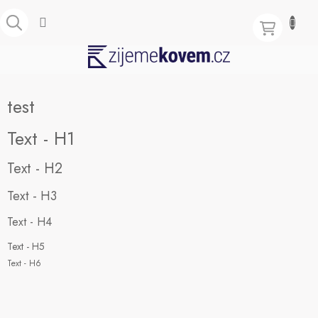
Přejít
na
obsah
NÁKUPNÍ
KOŠÍK
test
Text - H1
Text - H2
Text - H3
Text - H4
Text - H5
Text - H6