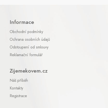
Z
á
p
Informace
a
t
Obchodní podmínky
í
Ochrana osobních údajů
Odstoupení od smlouvy
Reklamační formulář
Zijemekovem.cz
Náš příběh
Kontakty
Registrace