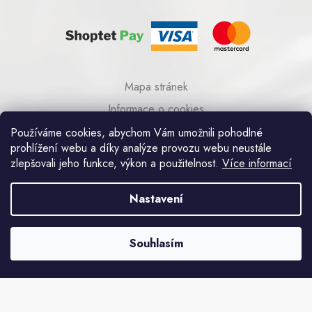
Mapa stránek
Informace o cookies
© 2023 AA COM s.r.o.
Používáme cookies, abychom Vám umožnili pohodlné
prohlížení webu a díky analýze provozu webu neustále
zlepšovali jeho funkce, výkon a použitelnost.
Více informací
Umělecká kovovýroba Praha
Nastavení
Souhlasím
Vytvořil Shoptet
Copyright 2026
Zijemekovem.cz
. Všechna práva vyhrazena.