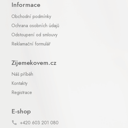
Informace
a
t
Obchodní podmínky
í
Ochrana osobních údajů
Odstoupení od smlouvy
Reklamační formulář
Zijemekovem.cz
Náš příběh
Kontakty
Registrace
E-shop
+420 603 201 080