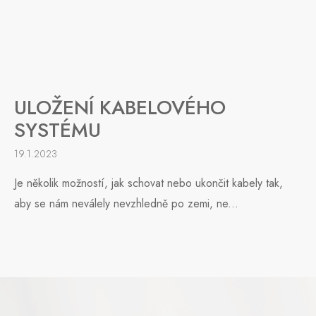
ULOŽENÍ KABELOVÉHO
SYSTÉMU
19.1.2023
Je několik možností, jak schovat nebo ukončit kabely tak,
aby se nám neválely nevzhledně po zemi, ne...
Z
á
p