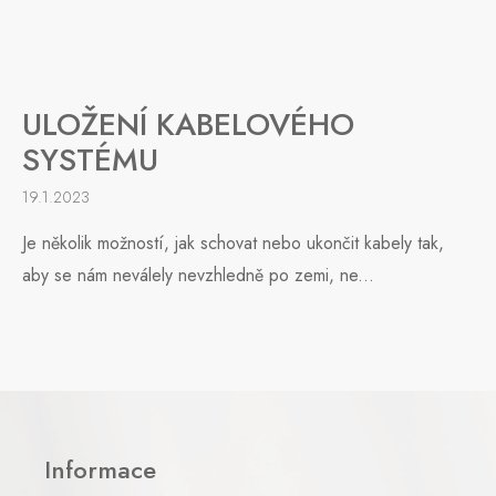
ULOŽENÍ KABELOVÉHO
SYSTÉMU
19.1.2023
Je několik možností, jak schovat nebo ukončit kabely tak,
aby se nám neválely nevzhledně po zemi, ne...
Z
á
p
Informace
a