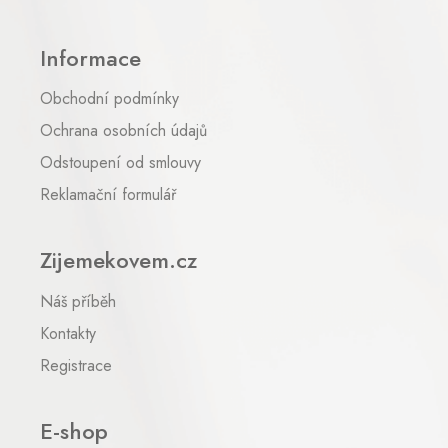
í
á
p
p
r
Informace
a
v
t
k
Obchodní podmínky
y
í
v
Ochrana osobních údajů
ý
p
Odstoupení od smlouvy
i
Reklamační formulář
s
u
Zijemekovem.cz
Náš příběh
Kontakty
Registrace
E-shop