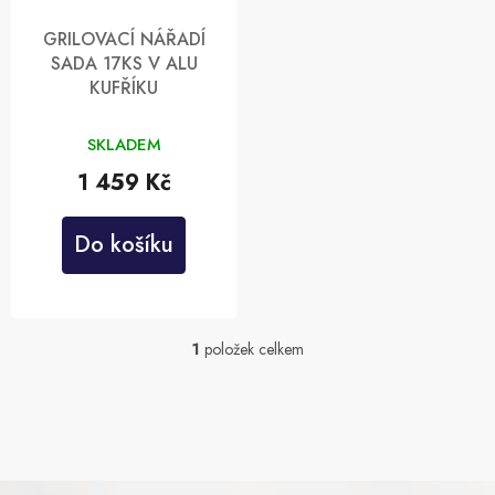
o
k
d
t
GRILOVACÍ NÁŘADÍ
u
ů
SADA 17KS V ALU
k
KUFŘÍKU
t
ů
SKLADEM
1 459 Kč
Do košíku
1
položek celkem
O
v
l
á
d
a
c
Z