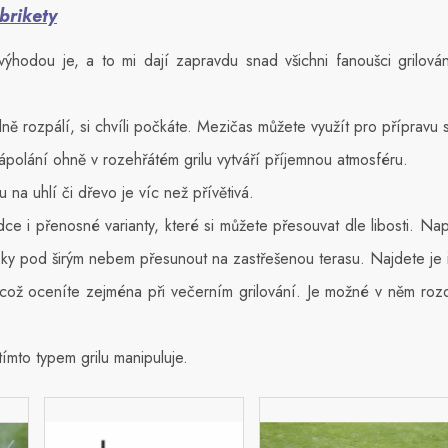
brikety
výhodou je, a to mi dají zapravdu snad všichni fanoušci grilová
ně rozpálí, si chvíli počkáte. Mezičas můžete využít pro přípravu 
ápolání ohně v rozehřátém grilu vytváří příjemnou atmosféru.
u na uhlí či dřevo je víc než přívětivá.
dce i přenosné varianty, které si můžete přesouvat dle libosti. Na
čky pod širým nebem přesunout na zastřešenou terasu. Najdete je 
, což oceníte zejména při večerním grilování. Je možné v něm rozd
tímto typem grilu manipuluje.