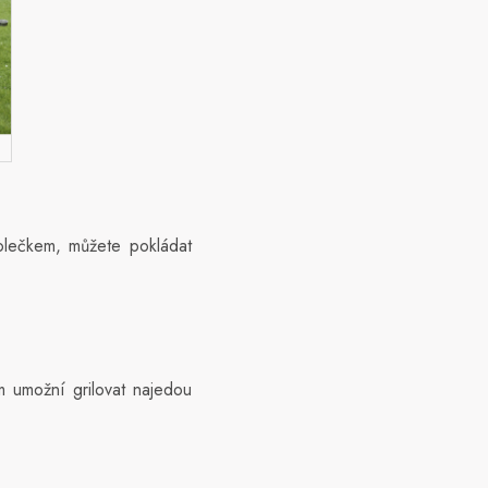
kolečkem, můžete pokládat
m umožní grilovat najedou