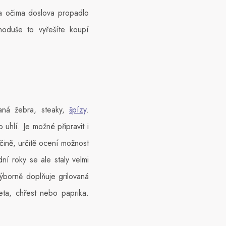
ma očima doslova propadlo
noduše to vyřešíte koupí
vaná žebra, steaky,
špízy
.
hlí. Je možné připravit i
ječině, určitě ocení možnost
dní roky se ale staly velmi
výborně doplňuje grilovaná
keta, chřest nebo paprika.