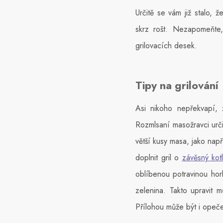
Určitě se vám již stalo,
skrz rošt. Nezapomeňte,
grilovacích desek.
Tipy na grilování
Asi nikoho nepřekvapí, 
Rozmlsaní masožravci urč
větší kusy masa, jako nap
doplnit gril o
závěsný kotl
oblíbenou potravinou hork
zelenina. Takto upravit m
Přílohou může být i opeč