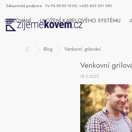
Přejít
Po-Pá 08:00-15:00, +420 603 201 080
na
obsah
GRILOVÁNÍ
ULOŽENÍ KABELOVÉHO SYSTÉMU
Blog
Venkovní grilování
Domů
HLEDAT
Venkovní grilov
18.2.2023