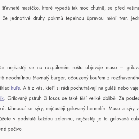
 že šťavnaté masíčko, které vypadá tak moc chutně, se před vaši
 že jednotlivé druhy pokrmů tepelnou úpravou mění tvar. Jed
že nejčastěji se na rozpáleném roštu objevuje maso – grilo
itě neodmítnou šťavnatý burger, očouzený kouřem z rozžhaveného u
říklad
kuře
. A ti z vás, kteří si rádi pochutnávají na guláši nebo va
ík
. Grilovaný pstruh či losos se také těší veliké oblibě. Za posle
é, táhnoucí se sýry, nejčastěji grilovaný hermelín. Maso a sýry 
ůžete v podstatě každou zeleninu, nejčastěji je to grilovaná cu
ené pečivo.