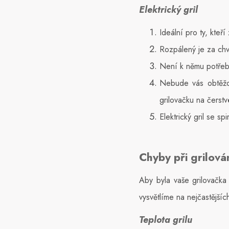
Elektrický gril
Ideální pro ty, kteř
Rozpálený je za chví
Není k němu potřeba
Nebude vás obtěžov
grilovačku na čerst
Elektrický gril se s
Chyby při grilová
Aby byla vaše grilovačka 
vysvětlíme na nejčastějšíc
Teplota grilu