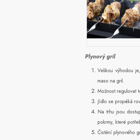
Plynový gril
Velikou výhodou je
maso na gril.
Možnost regulovat t
Jídlo se propéká ro
Na trhu jsou dostu
pokrmy, které potřeb
Čistění plynového gr