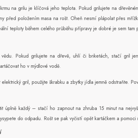
rmu na grilu je klíčová jeho teplota. Pokud grilujete na dřevěné
iny před položením masa na rošt. Oheň nesmí plápolat přes mřížk
eální teploty během celého průběhu přípravy je dobré je sem tam
ědu. Pokud grilujete na dřevě, uhlí či briketách, stačí gril je
ykartáčovat ho v mýdlové vodě.
it elektrický gril, použijte škrabku a zbytky jídla jemně odstraňte. 
stit úplně každý – stačí ho zapnout na zhruba 15 minut na nejvyšš
vysypete do odpadu. Rošt se pak vyčistí opět kartáčkem a pomoci
í