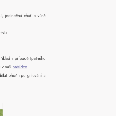
ní, jedinečná chuť a vůně
stolu.
příklad v případě špatného
i v naši
nabídce
.
ělat oheň i po grilování a