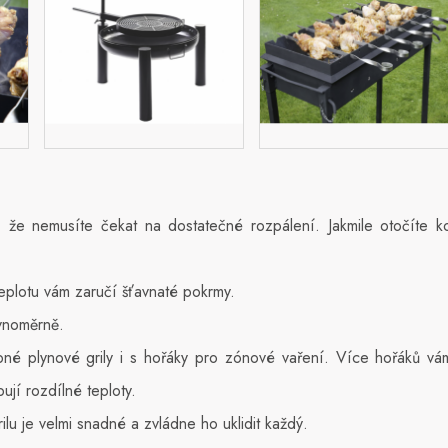
, že nemusíte čekat na dostatečné rozpálení. Jakmile otočíte 
eplotu vám zaručí šťavnaté pokrmy.
vnoměrně.
pné plynové grily i s hořáky pro zónové vaření. Více hořáků vá
ují rozdílné teploty.
ilu je velmi snadné a zvládne ho uklidit každý.