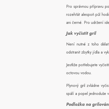
Pro správnou přípravu pok
rozehřát alespoň půl hod
ani černé. Pro udržení id
Jak vyčistit gril
Není nutné z toho dělat v
odstranit zbytky jídla a v
Jestliže potřebujete vyčist
octovou vodou.
Plynový gril zvládne vyči
spálí a popel jednoduše 
Podložka na grilován