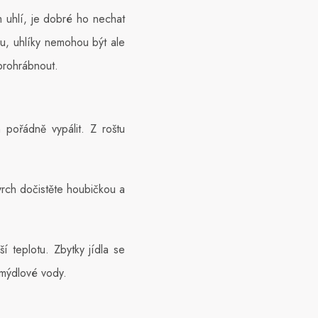
m uhlí, je dobré ho nechat
u, uhlíky nemohou být ale
 prohrábnout.
n pořádně vypálit. Z roštu
Povrch dočistěte houbičkou a
í teplotu. Zbytky jídla se
 mýdlové vody.