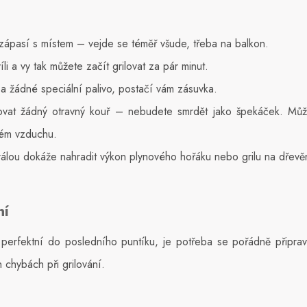
í zápasí s místem – vejde se téměř všude, třeba na balkon.
li a vy tak můžete začít grilovat za pár minut.
 žádné speciální palivo, postačí vám zásuvka.
at žádný otravný kouř – nebudete smrdět jako špekáček. Může
vém vzduchu.
pirálou dokáže nahradit výkon plynového hořáku nebo grilu na dřevě
ní
perfektní do posledního puntíku, je potřeba se pořádně připravi
h chybách při grilování.